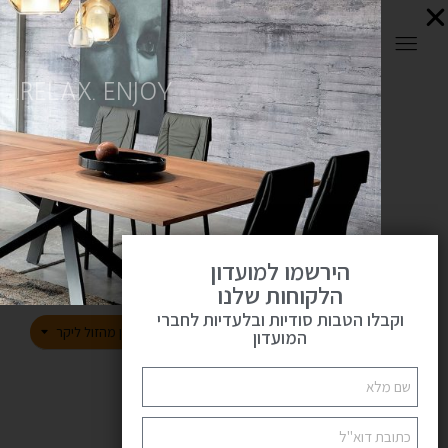
0
RELAX. ENJOY.
סלונים מעוצבים
פתח
ראשי
סלונים מעוצבים
הירשמו למועדון
הלקוחות שלנו
וקבלו הטבות סודיות ובלעדיות לחברי
216
144
72
SHOW:
למיין מהזול ליקר
הצג סרגל צד
המועדון