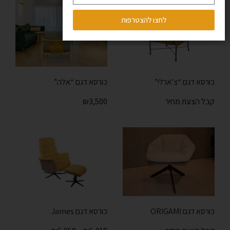
לחצו להצטרפות
כורסא דגם “צ’ארלי”
כורסא דגם “אלה”
קבל הצעת מחיר
3,500
₪
כורסא דגם ORIGAMI
כורסא דגם James