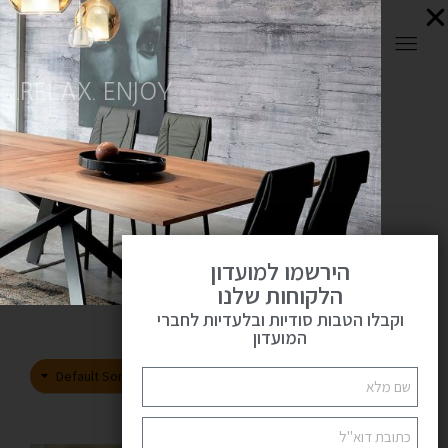
0
RELAX. ENJOY.
כורסאות
פתח
מעוצבות
ראשי
כורסאות מעוצבות
הירשמו למועדון
הלקוחות שלנו
וקבלו הטבות סודיות ובלעדיות לחברי
המועדון
216
144
72
SHOW:
Default Sorting
הצג סרגל צד