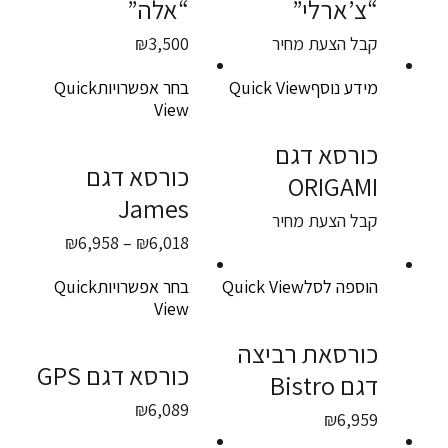
“צ’ארלי”
“אלה”
קבל הצעת מחיר
3,500
₪
מידע נוסף
Quick View
בחר אפשרויות
Quick
View
כורסא דגם
כורסא דגם
ORIGAMI
James
קבל הצעת מחיר
טווח
₪
6,958
–
₪
6,018
מחירים:
הוספה לסל
Quick View
בחר אפשרויות
Quick
עד
View
כורסאת רביצה
כורסא דגם GPS
דגם Bistro
₪
6,089
₪
6,959