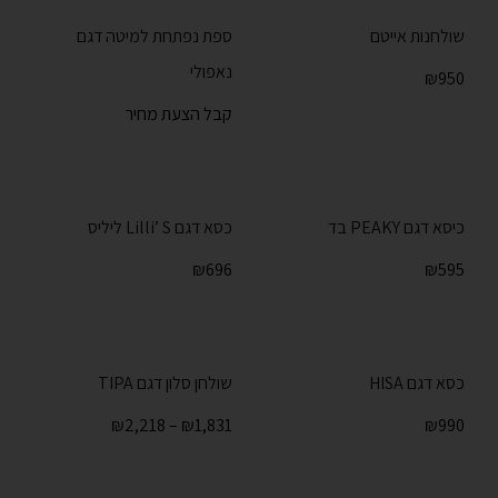
שולחנות אייטם
ספת נפתחת למיטה דגם
נאפולי
₪
950
קבל הצעת מחיר
כיסא דגם PEAKY בד
כסא דגם Lilli’ S ליליס
₪
696
₪
595
כסא דגם HISA
שולחן סלון דגם TIPA
₪
2,218
–
₪
1,831
₪
990