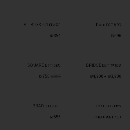
כסא דגם Dom
כסא דגם A – B 133-6-
₪
354
₪
696
-16%
ספרייה דגם BRIDGE
נשכן דגם SQUARE
₪
750
₪
4,900
–
₪
3,900
₪
897
שידה דגם רטרו
כיסא דגם BRAD
קבל הצעת מחיר
555
₪