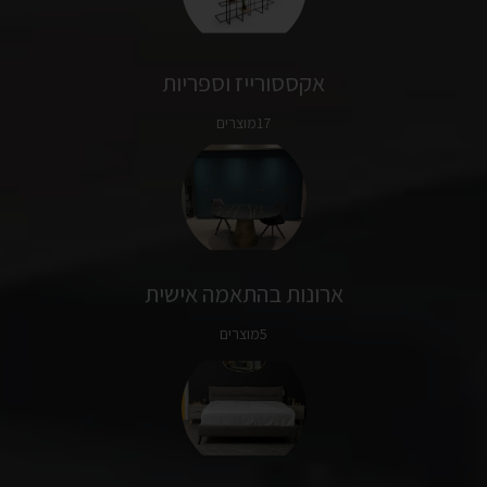
אקססורייז וספריות
17מוצרים
ארונות בהתאמה אישית
5מוצרים