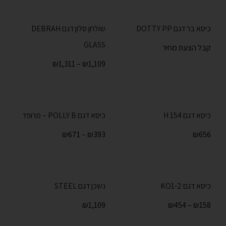
כיסא בר דגם DOTTY PP
שולחן סלון דגם DEBRAH
GLASS
קבל הצעת מחיר
₪
1,311
–
₪
1,109
כיסא דגם H 154
כיסא דגם POLLY B – מרופד
₪
671
–
₪
393
₪
656
כיסא דגם KO1-2
נשכן דגם STEEL
₪
1,109
₪
454
–
₪
158