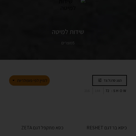
שידות למיטה
5מוצרים
למיין לפי פופולריות
הצג סרגל צד
216
144
72
SHOW:
כיסא בר דגם RESHET
כסא מתקפל דגם ZETA