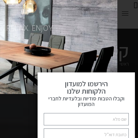
0
RELAX. ENJOY.
קטלוג
פתח
ראשי
קטלוג
הירשמו למועדון
הלקוחות שלנו
וקבלו הטבות סודיות ובלעדיות לחברי
המועדון
Custom Made
46מוצרים