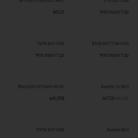
ספה דגם בריז
כיסא דגם Chino עם ידיות
קבל הצעת מחיר
525
₪
פינת אוכל דגם Blob
ספה דגם אלעד
קבל הצעת מחיר
קבל הצעת מחיר
כסא בר Asami
כורסא חשמלית דגם Mary
₪
6,958
₪
720
₪
1,251
כסא Asami
ספה דגם אריאל