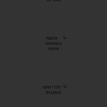
אקססורייז וספריות
17מוצרים
ארונות בהתאמה אישית
5מוצרים