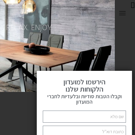
0
RELAX. ENJOY.
קטלוג
פתח
ראשי
קטלוג
הירשמו למועדון
הלקוחות שלנו
וקבלו הטבות סודיות ובלעדיות לחברי
המועדון
Custom Made
46מוצרים