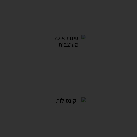
ספות וכורסאות נפתחות למיטה
3מוצרים
פינות אוכל מעוצבות
16מוצרים
קונסולות