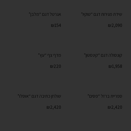
שידת מגירות דגם “טוקיו”
אגרטל דגם “מלבן”
₪
154
₪
2,090
קונסולה דגם “קינסטון”
מדף צף “עץ”
₪
220
₪
1,958
ספריית ברזל “פסים”
שולחן כתיבה דגם “אוסלו”
₪
2,420
₪
2,420