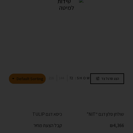
שידות למיטה
5מוצרים
216
144
72
SHOW:
Default Sorting
הצג סרגל צד
שולחן סלון דגם “NIT”
כיסא דגם TULIP
4,366
₪
קבל הצעת מחיר