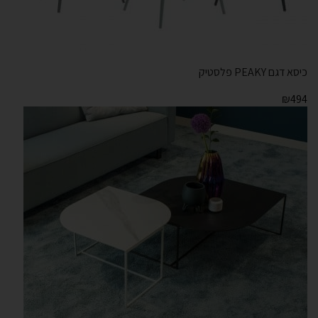
כיסא דגם PEAKY פלסטיק
₪
494