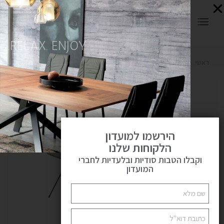
0
RELAX. ENJOY.
ראשי
OUTLET
שולחנות סלון
שולחנות אייטם
פתח
הירשמו למועדון
הלקוחות שלנו
וקבלו הטבות סודיות ובלעדיות לחברי
המועדון