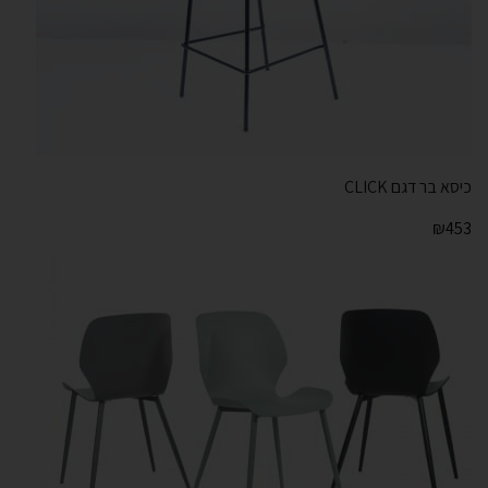
כיסא בר דגם CLICK
₪
453