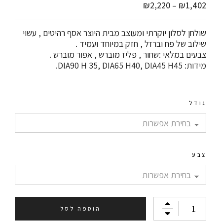
₪
2,220
–
₪
1,402
שולחן לסלון יוקרתי ומעוצב מבית היוצר אסף רהיטים , עשוי
שילוב של פח וברזל , חזק במיוחד ועמיד .
צבעים במלאי :שחור , פליז מוברש , אפור מוברש .
מידות: DIA90 H 35, DIA65 H40, DIA45 H45.
גודל
צבע
הוספה לסל