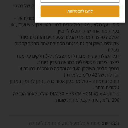
פינת אוכל עגולה נפתחת המיוצרת במפעל הבית של רהיטי
לחצו להצטרפות
אסף .
פלטת השולחן יכולה להגיע בהזמנה עם מגוון גימורים אין –
סופי : עץ מלא , מגוון פולימרים דמויי בטון אבן שיש ועוד , או
בכל גימור אחר שרק תוכלו לדמיין.
הפלטה מיוצרת מחומרי הגלם האיכותיים והחזקים ביותר
שקיימים בשוק וכך גם מנגנוני הפתיחה שהם מהמתקדמים
בעולם .
רגל השולחן עשויה מברזל ומתפצלת ל-3 חלקים על מנת
לייצר יציבות מקסימלית במראה העדין ביותר.
בנוסף פלטת השולחן העדינה והדקה מאחסנת בתוכה 4
הגדלות של 42 ס”מ כל אחת !
גוונים: בתמונה – פולימר בטון אפור כהה , ניתן להזמין במגוון
גימורים נרחב .
מידות: DIA130 H76 CM +CM 42 x 4 סה”כ לאחר הגדלה
298 ס”מ , ניתן לקבל מידות שונות .
קטגוריות:
פינות אוכל מעוצבות
,
פינת אוכל עגולה