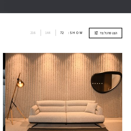
216
144
72
SHOW:
הצג סרגל צד