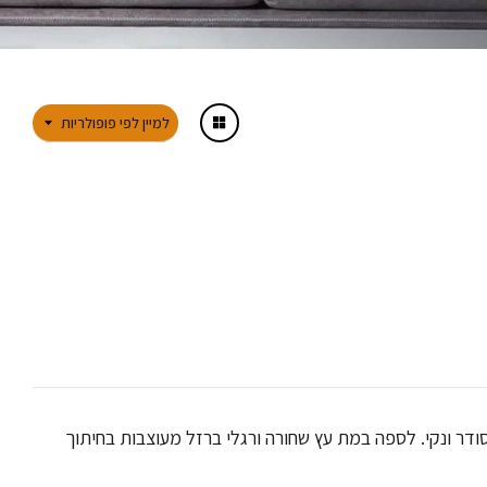
למיין לפי פופולריות
דר ונקי. לספה במת עץ שחורה ורגלי ברזל מעוצבות בחיתוך