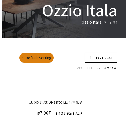
Ozzio Ital
שי
ozzio itala
Default Sorting
הצג סרגל צד
216
144
72
SHO
ספרייה דגם Panto
כסאות Cubix
קבל הצעת מחיר
7,967
₪