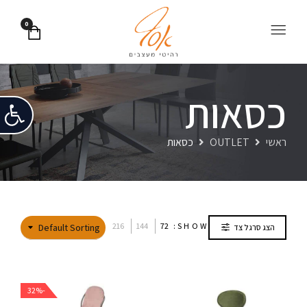
0
כסאות
פתח
ראשי
OUTLET
כסאות
216
144
72
SHOW:
Default Sorting
הצג סרגל צד
-32%