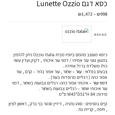
כסא דגם Lunette Ozzio
₪
1,472
–
₪
998
BRAND:
כיסא מעוצב מהמם ביופיו מבית Ozzio Italia ניתן להזמין
במגוון גווני עור אמיתי / דמוי עור איכותי , דקיק ועדין עשוי
כולו משלדת ברזל אחידה .
צבעים במלאי :
עור –
שחור , עור אפור בהיר – קרם , עור
אפור כהה ( רגליים מרופדות בעור) .
דמוי עור –
איכותי אפור כהה- רגליים צבועות בשחור , דמוי
עור איכותי שחור – רגליים צבועות בשחור .
מידות: W45*D51*H 84 ס”מ
קיים בסניפים : סוהו נתניה , דיזיין סנטר בני ברק , ראשון לציון
, חיפה , קריית גת .