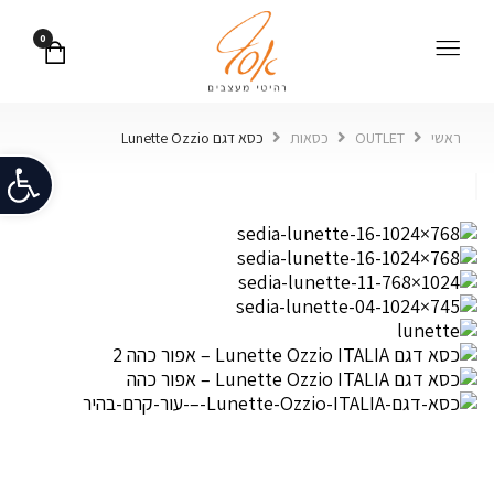
0
ראשי
OUTLET
כסאות
כסא דגם Lunette Ozzio
פתח