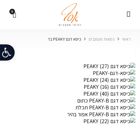
0
ראשי
כסאות מעוצבים
כיסא דגם PEAKY בד
פתח