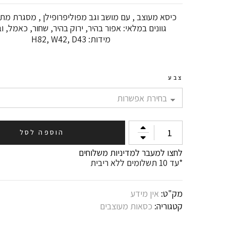
כיסא מעוצב , עם מושב וגב מפוליפרופילן , מסגרת מת
גוונים במלאי: אפור בהיר, ירוק בהיר, שחור, כאמל, וב
מידות: H82, W42, D43
צבע
כמות
הוספה לסל
של
כיסא
לחצו למעבר למדיניות משלוחים
דגם
*עד 10 תשלומים ללא ריבית
DOTTY
PP
מק"ט:
אין מידע
קטגוריה:
כסאות מעוצבים