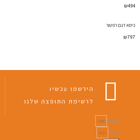
₪
494
כיסא דגם רפטור
₪
797
הירשמו עכשיו
לרשימת התופצה שלנו
Name
Email