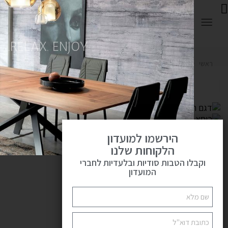
0
RELAX. ENJOY.
ראשי
כסאות מעוצבים
כיסא דגם רפטור
פתח
הירשמו למועדון
הלקוחות שלנו
וקבלו הטבות סודיות ובלעדיות לחברי
המועדון