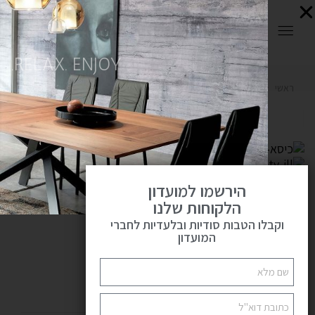
0
RELAX. ENJOY.
ראשי
OUTLET
כסאות
כיסא דגם Dorothy
פתח
הירשמו למועדון
הלקוחות שלנו
וקבלו הטבות סודיות ובלעדיות לחברי
המועדון
כיסא דגם Dorothy
₪
898