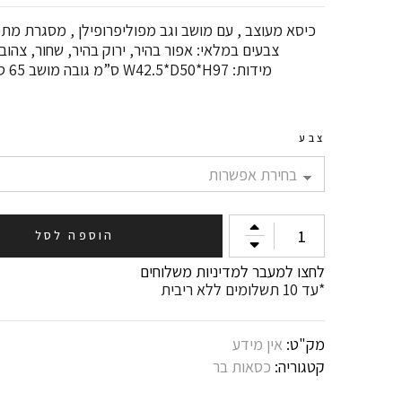
כיסא מעוצב , עם מושב וגב מפוליפרופילן , מסגרת מתכ
צבעים במלאי: אפור בהיר, ירוק בהיר, שחור, צהוב,
מידות: W42.5*D50*H97 ס”מ גובה מושב 65 ס”מ
צבע
כמות
הוספה לסל
של
כיסא
לחצו למעבר למדיניות משלוחים
בר
*עד 10 תשלומים ללא ריבית
דגם
DOTTY
PP
מק"ט:
אין מידע
קטגוריה:
כסאות בר