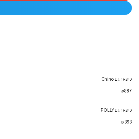
כיסא דגם Chino
₪
887
כיסא דגם POLLY
₪
393