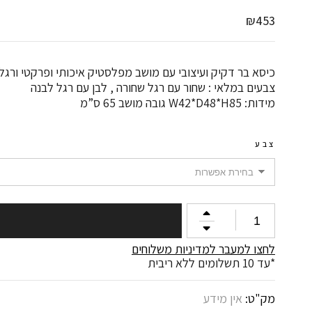
₪
453
כיסא בר דקיק ועיצובי עם מושב מפלסטיק איכותי ופרקטי ורגלי
צבעים במלאי : שחור עם רגל שחורה , לבן עם רגל לבנה
מידות: W42*D48*H85 גובה מושב 65 ס”מ
צבע
כמות
של
כיסא
לחצו למעבר למדיניות משלוחים
בר
*עד 10 תשלומים ללא ריבית
דגם
CLICK
מק"ט:
אין מידע