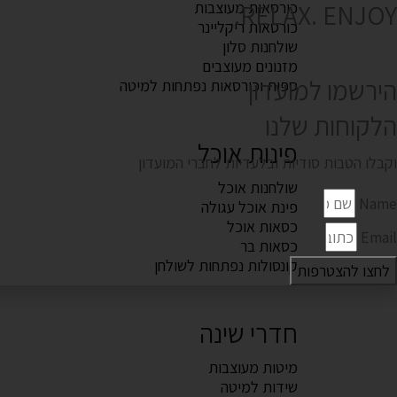
RELAX. ENJOY.
כורסאות מעוצבות
כורסאות ריקליינר
שולחנות סלון
מזנונים מעוצבים
הירשמו למועדון
ספות וכורסאות נפתחות למיטה
הלקוחות שלנו
פינות אוכל
וקבלו הטבות סודיות ובלעדיות לחברי המועדון
שולחנות אוכל
Name
פינת אוכל עגולה
כסאות אוכל
Email
כסאות בר
קונסולות נפתחות לשולחן
לחצו להצטרפות
חדרי שינה
מיטות מעוצבות
שידות למיטה