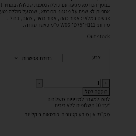
בנוסף הכורסא מגיעה עם סוללה נטענת שכלולה במחיר !!
אחריות ל3 שנים על מנגנוני הכורסא , שנה על סוללה נטענת .
צבעים במלאי : אפור כהה , אפור בהיר , צהוב , כחול .
מידות: W66 *D75*H111 ס”מ כאשר סגורה .
Out stock
צבע
כמות
-
+
של
הוספה לסל
כורסא
לחצו למעבר למדיניות משלוחים
דגם
*עד 10 תשלומים ללא ריבית
COMODO
מק"ט:
אין מידע
קטגוריה:
כורסאות ריקליינר
METAL