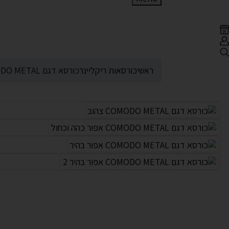
ראשי
כורסאות ריקליינר
כורסא דגם COMODO METAL