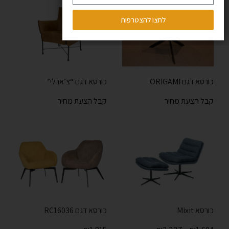
לחצו להצטרפות
כורסא דגם ORIGAMI
כורסא דגם “צ’ארלי”
קבל הצעת מחיר
קבל הצעת מחיר
כורסא Mixit
כורסא דגם RC16036