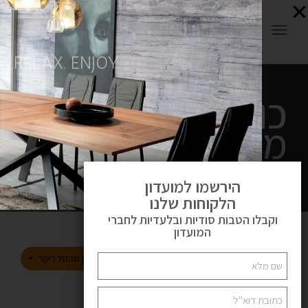
0
RELAX. ENJOY.
כורסאות
פתח
מעוצבות
ראשי
כורסאות מעוצבות
הירשמו למועדון
הלקוחות שלנו
וקבלו הטבות סודיות ובלעדיות לחברי
המועדון
216
144
72
SHOW:
למיין מהזול ליקר
הצג סרגל צד