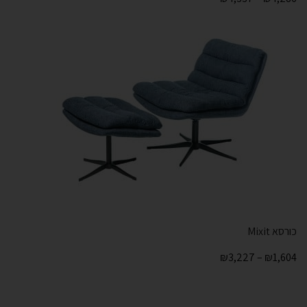
כורסא Mixit
₪
3,227
–
₪
1,604