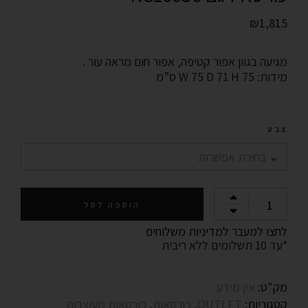
₪
1,815
מגיעה בגוון אפור קטיפה, אפור חום מראה עור .
מידות: W 75 D 71 H 75 ס”מ
צבע
הוספה לסל
לחצו למעבר למדיניות משלוחים
*עד 10 תשלומים ללא ריבית
מק"ט:
אין מידע
קטגוריות:
OUTLET
,
כורסאות
,
כורסאות מעוצבות