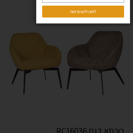
לחצו להצטרפות
כורסא דגם RC16036