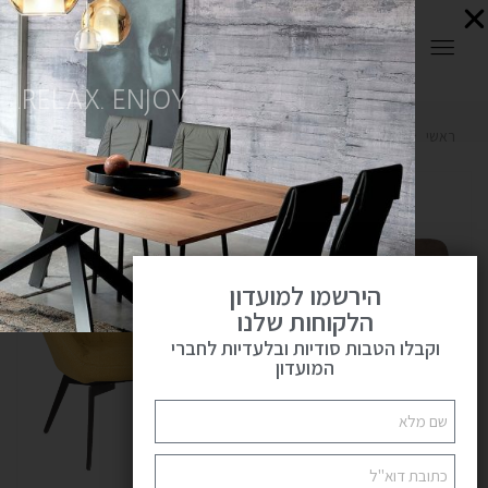
0
RELAX. ENJOY.
ראשי
OUTLET
כורסאות
כורסא דגם RC16036
פתח
הירשמו למועדון
הלקוחות שלנו
וקבלו הטבות סודיות ובלעדיות לחברי
המועדון