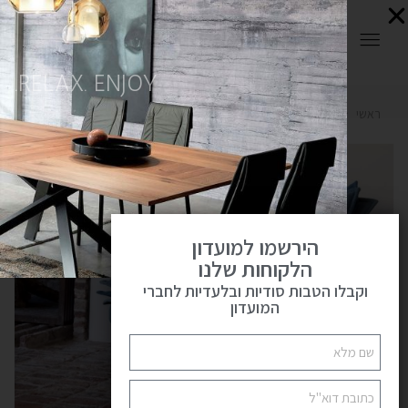
0
RELAX. ENJOY.
ראשי
כורסאות מעוצבות
כורסא דגם FLO MOOME
פתח
הירשמו למועדון
הלקוחות שלנו
וקבלו הטבות סודיות ובלעדיות לחברי
המועדון