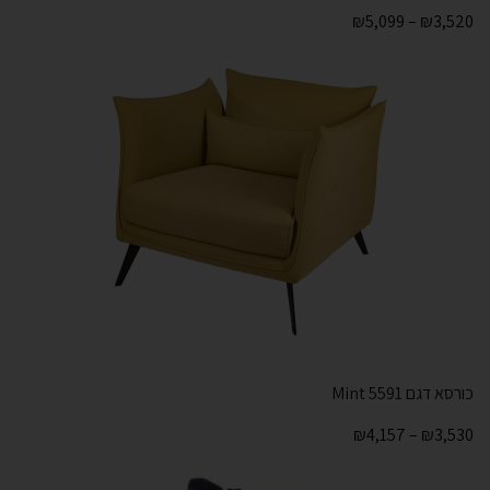
₪
5,099
–
₪
3,520
כורסא דגם 5591 Mint
₪
4,157
–
₪
3,530