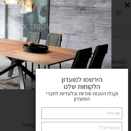
0
RELAX. ENJOY.
ראשי
כורסאות מעוצבות
כורסא דגם CLEAN
פתח
הירשמו למועדון
הלקוחות שלנו
וקבלו הטבות סודיות ובלעדיות לחברי
כורסא דגם CLEAN
המועדון
₪
2,067
כורסא מרשימה, קלילה ומודרנית. מגיעה בבדי קטיפה