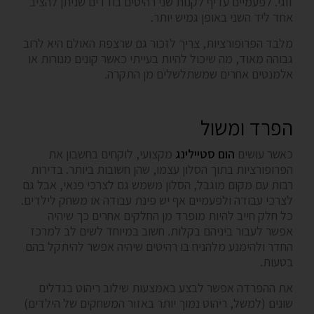
זוגי. לפעמיים עדיף לקנות שני רהיטים בודדים שניתן להציב
אחד ליד השני באופן גמיש יותר.
מלבד הפרופורציות, צריך לזכור גם שרצפת האולם היא לרוב
גבוהה מאוד, מה שיכול להיות בעייתי כאשר קונים מנורות או
אלמנטים אחרים שמשתלשלים מן התקרה.
הפרד ומשול
כאשר עושים
הום סטיילינג
מקצועי, לוקחים בחשבון את
הפרופורציות בתוך הסלון עצמו, שהן חשובות ביותר. בדירות
רבות עם מקום מוגבל, הסלון משמש גם לצרכי פנאי, אבל גם
לצרכי עבודה ולפעמיים אף יש פינת עבודה או משחק לילדים.
כל חלק חייב להיות מופרד מן החלקים אחרים כך שיהיה
אפשר לעבור ביניהם בקלות. חשוב במיוחד לשים לב למרכז
החדר ולהימנע מלהניח בו רהיטים שיהיה אפשר להיתקל בהם
בטעות.
את ההפרדה אפשר לבצע באמצעות שילוב ריהוט בגדלים
שונים (למשל, ריהוט נמוך יותר באזור המשחקים של הילדים)