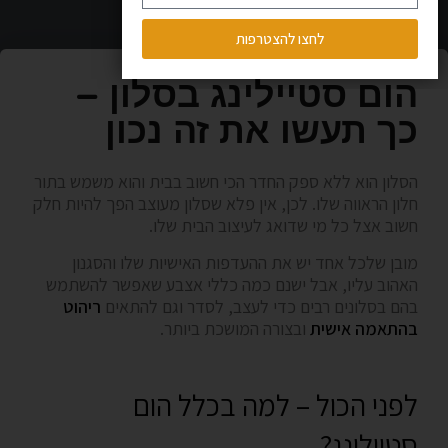
לחצו להצטרפות
הום סטיילינג בסלון –
כך תעשו את זה נכון
הסלון הוא ללא ספק החדר הכי חשוב בבית והוא משמש בתור
חלון הראווה שלו. לכן, אין פלא שסלון מעוצב הפך להיות חלק
חשוב אצל כל מי שדואג לעיצוב הבית שלו.
מובן שלכל אחד יש את ההעדפות האישיות שלו והסגנון
האהוב עליו, אבל ישנם כמה כללי אצבע שאפשר להשתמש
בהם בסלונים רבים כדי לעצב, לסדר וגם להתאים
ריהוט
בהתאמה אישית
ובצורה המושכת ביותר.
לפני הכול – למה בכלל הום
סטיילינג?