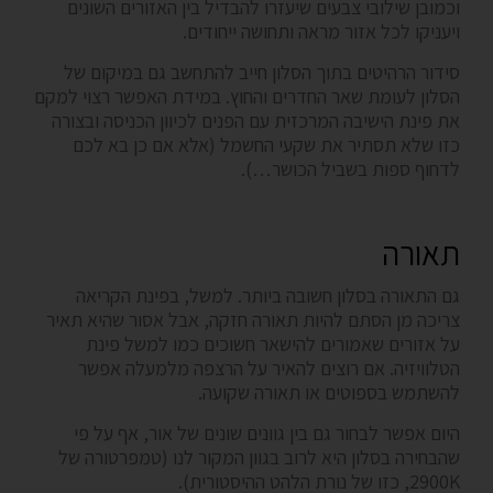
וכמובן שילובי צבעים שיעזרו להבדיל בין האזורים השונים
ויעניקו לכל אזור מראה ותחושה ייחודים.
סידור הרהיטים בתוך הסלון חייב להתחשב גם במיקום של
הסלון לעומת שאר החדרים והחוץ. במידת האפשר רצוי למקם
את פינת הישיבה המרכזית עם הפנים לכיוון הכניסה ובצורה
כזו שלא תסתיר את שקעי החשמל (אלא אם כן בא לכם
לדחוף ספות בשביל הכושר…).
תאורה
גם התאורה בסלון חשובה ביותר. למשל, בפינת הקריאה
צריכה מן הסתם להיות תאורה חזקה, אבל אסור שהיא תאיר
על אזורים שאמורים להישאר חשוכים כמו למשל פינת
הטלוויזיה. אם רוצים להאיר על הרצפה מלמעלה אפשר
להשתמש בספוטים או תאורה שקועה.
היום אפשר לבחור גם בין גוונים שונים של אור, אף על פי
שהבחירה בסלון היא לרוב בגוון המקור לנו (טמפרטורה של
2900K, כזו של נורת הלהט ההיסטורית).